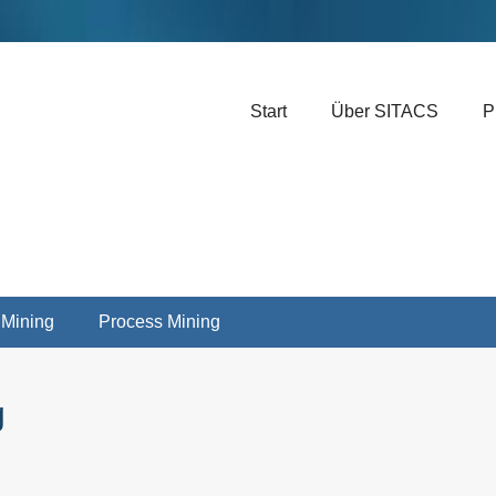
Header-Menü rechts
Weiter
Start
Über SITACS
P
zum
Inhalt
 Mining
Process Mining
g