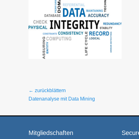
Beitragsnavigation
← zurückblättern
Vorheriger
Datenanalyse mit Data Mining
Beitrag:
Mitgliedschaften
Secur