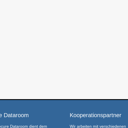
e Dataroom
Kooperationspartner
ecure Dataroom
dient dem
Wir arbeiten mit verschiedenen