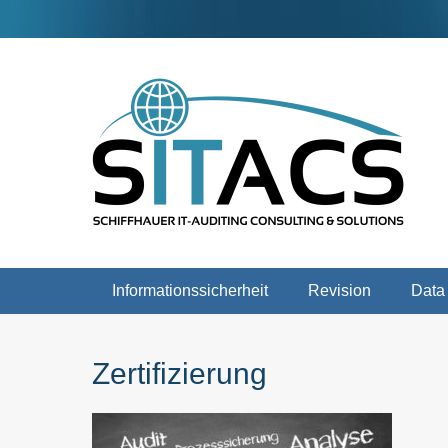
Weiter
zum
Inhalt
Schiffhauer IT-Auditing Consulting & Solutions
SITACS
Hauptmenü
Informationssicherheit
Revision
Data
Zertifizierung