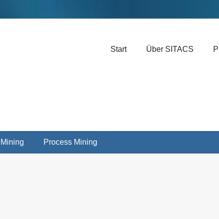
Header-Menü rechts
Weiter
Start
Über SITACS
P
zum
Inhalt
 Mining
Process Mining