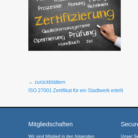
Beitragsnavigation
← zurückblättern
Vorheriger
ISO 27001 Zertifikat für ein Stadtwerk erteilt
Beitrag:
Mitgliedschaften
Secur
Wir sind Mitglied in den folgenden
Unser
S