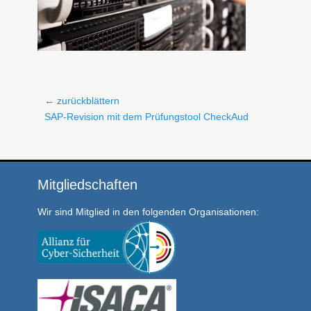
Beitragsnavigation
← zurückblättern
Vorheriger
SAP-Revision mit dem Prüfungstool CheckAud
Beitrag:
Mitgliedschaften
Wir sind Mitglied in den folgenden Organisationen: