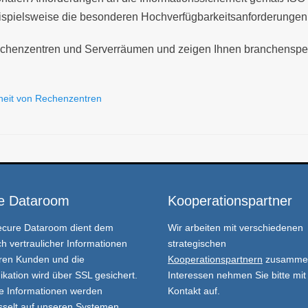
eispielsweise die besonderen Hochverfügbarkeitsanforderunge
Rechenzentren und Serverräumen und zeigen Ihnen branchenspe
heit von Rechenzentren
e Dataroom
Kooperationspartner
ecure Dataroom
dient dem
Wir arbeiten mit verschiedenen
h vertraulicher Informationen
strategischen
ren Kunden und die
Kooperationspartnern
zusammen
ation wird über SSL gesichert.
Interessen nehmen Sie bitte mit
e Informationen werden
Kontakt auf.
sselt auf unseren Systemen