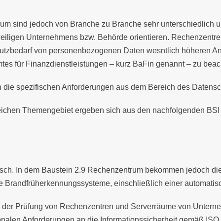
rum sind jedoch von Branche zu Branche sehr unterschiedlic
eweiligen Unternehmens bzw. Behörde orientieren. Rechenzent
utzbedarf von personenbezogenen Daten wesntlich höheren A
es für Finanzdienstleistungen – kurz BaFin genannt – zu beac
 die spezifischen Anforderungen aus dem Bereich des Datensc
eichen Themengebiet ergeben sich aus den nachfolgenden BSI
ntisch. In dem Baustein 2.9 Rechenzentrum bekommen jedoch di
Brandfrüherkennungssysteme, einschließlich einer automatis
 in der Prüfung von Rechenzentren und Serverräume von Unte
nalen Anforderungen an die Informationssicherheit gemäß ISO 