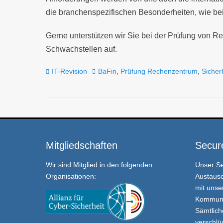
die branchenspezifischen Besonderheiten, wie b
Gerne unterstützen wir Sie bei der Prüfung von 
Schwachstellen auf.
Kategorien
Tags
IT-Revision
BaFin
,
Prüfung Rechenzentrum
,
Sicher
Mitgliedschaften
Secur
Wir sind Mitglied in den folgenden
Unser
S
Organisationen:
Austausc
mit unse
Kommunik
Sämtlich
verschlü