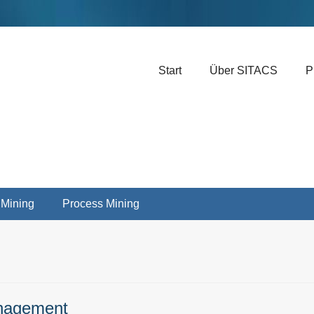
Header-Menü rechts
Weiter
Start
Über SITACS
P
zum
Inhalt
 Mining
Process Mining
anagement