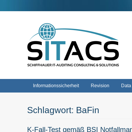
Weiter
zum
Inhalt
Schiffhauer IT-Auditing Consulting & Solutions
SITACS
Hauptmenü
Informationssicherheit
Revision
Data
Schlagwort:
BaFin
K-Fall-Test gemäß BSI Notfallm