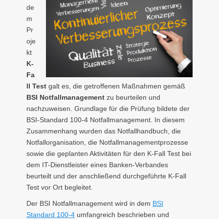
de
m
Pr
oje
kt
K-
Fa
ll Test
galt es, die getroffenen Maßnahmen gemäß
BSI Notfallmanagement
zu beurteilen und
nachzuweisen. Grundlage für die Prüfung bildete der
BSI-Standard 100-4 Notfallmanagement. In diesem
Zusammenhang wurden das Notfallhandbuch, die
Notfallorganisation, die Notfallmanagementprozesse
sowie die geplanten Aktivitäten für den K-Fall Test bei
dem IT-Dienstleister eines Banken-Verbandes
beurteilt und der anschließend durchgeführte K-Fall
Test vor Ort begleitet.
Der BSI Notfallmanagement wird in dem
BSI
Standard 100-4
umfangreich beschrieben und