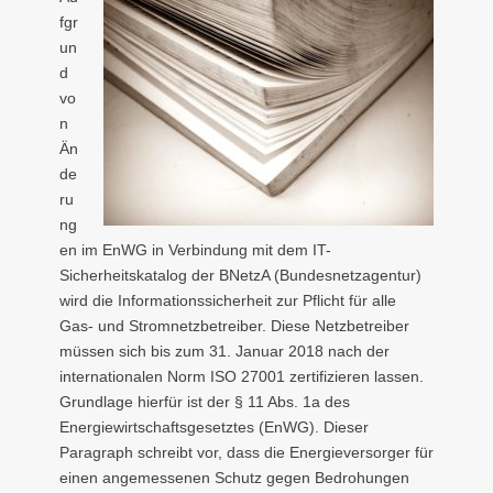
fgr
un
d
vo
n
Än
de
ru
ng
en im EnWG in Verbindung mit dem IT-
Sicherheitskatalog der BNetzA (Bundesnetzagentur)
wird die Informationssicherheit zur Pflicht für alle
Gas- und Stromnetzbetreiber. Diese Netzbetreiber
müssen sich bis zum 31. Januar 2018 nach der
internationalen Norm ISO 27001 zertifizieren lassen.
Grundlage hierfür ist der § 11 Abs. 1a des
Energiewirtschaftsgesetztes (EnWG). Dieser
Paragraph schreibt vor, dass die Energieversorger für
einen angemessenen Schutz gegen Bedrohungen